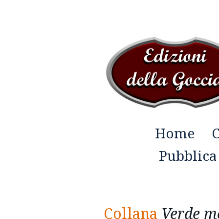
Home
C
Pubblica
Collana
V
erde m