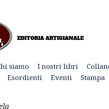
EDITORIA ARTIGIANALE
hi siamo
I nostri libri
Collan
Esordienti
Eventi
Stampa
ela